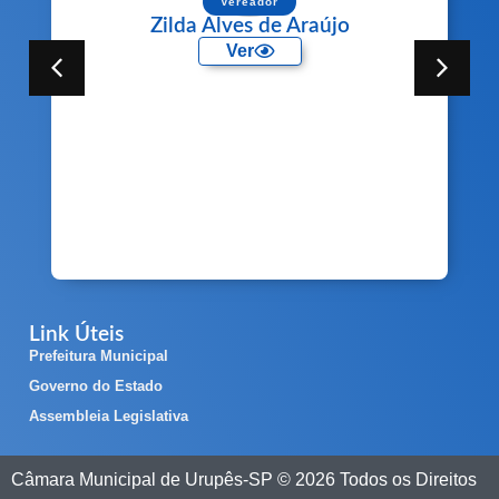
Vereador
Zilda Alves de Araújo
Ver
Link Úteis
Prefeitura Municipal
Governo do Estado
Assembleia Legislativa
Câmara Municipal de Urupês-SP © 2026 Todos os Direitos