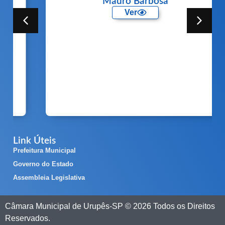
Mauro Barbosa
Ver
Link Úteis
Prefeitura Municipal
Governo do Estado
Assembleia Legislativa
Câmara Municipal de Urupês-SP © 2026 Todos os Direitos
Reservados.